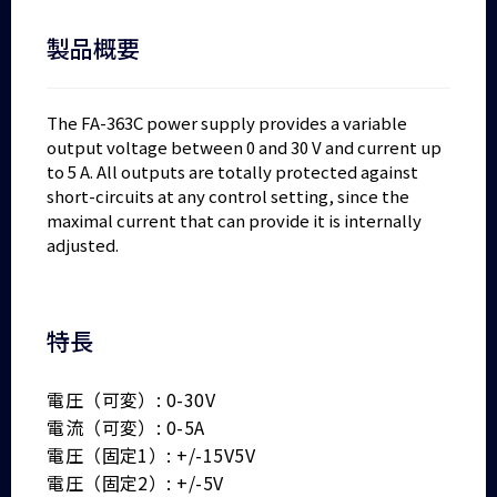
製品概要
The FA-363C power supply provides a variable
output voltage between 0 and 30 V and current up
to 5 A. All outputs are totally protected against
short-circuits at any control setting, since the
maximal current that can provide it is internally
adjusted.
特長
電圧（可変）: 0-30V
電流（可変）: 0-5A
電圧（固定1）: +/-15V5V
電圧（固定2）: +/-5V