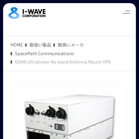
HOME
取扱い製品
取扱いメーカ
SpacePath Communications
650W Ultralinear Ka-band Antenna Mount HPA