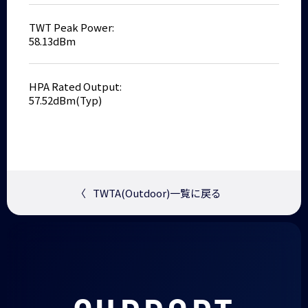
TWT Peak Power:
58.13dBm
HPA Rated Output:
57.52dBm(Typ)
〈
TWTA(Outdoor)一覧に戻る