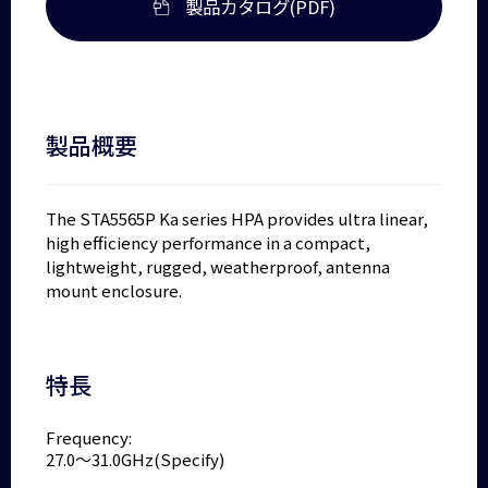
製品カタログ(PDF)
製品概要
The STA5565P Ka series HPA provides ultra linear,
high efficiency performance in a compact,
lightweight, rugged, weatherproof, antenna
mount enclosure.
特長
Frequency:
27.0～31.0GHz(Specify)