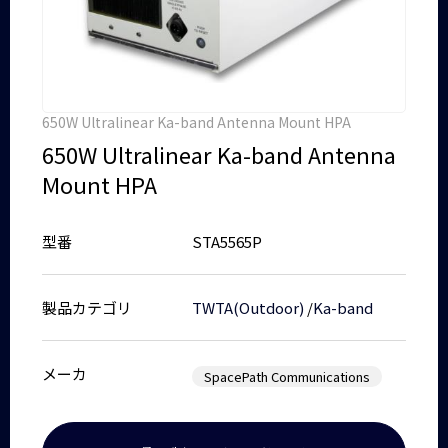
650W Ultralinear Ka-band Antenna Mount HPA
650W Ultralinear Ka-band Antenna
Mount HPA
型番
STA5565P
製品カテゴリ
TWTA(Outdoor)
/
Ka-band
メーカ
SpacePath Communications