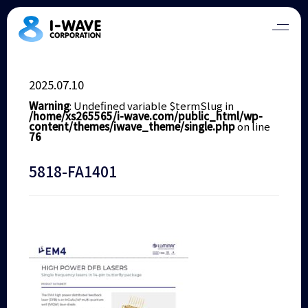
2025.07.10
Warning
: Undefined variable $termSlug in
/home/xs265565/i-wave.com/public_html/wp-
content/themes/iwave_theme/single.php
on line
76
5818-FA1401