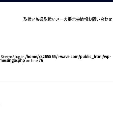
取扱い製品
取扱いメーカ
展示会情報
お問い合わせ
e $termSlug in
/home/xs265565/i-wave.com/public_html/wp-
me/single.php
on line
76