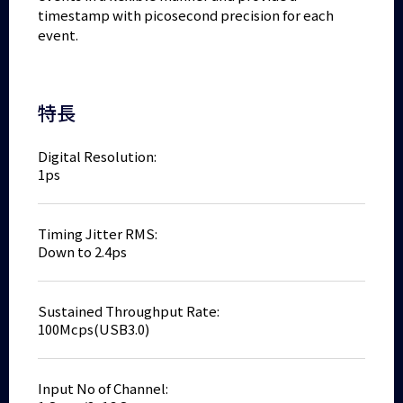
timestamp with picosecond precision for each
event.
特長
Digital Resolution:
1ps
Timing Jitter RMS:
Down to 2.4ps
Sustained Throughput Rate:
100Mcps(USB3.0)
Input No of Channel: