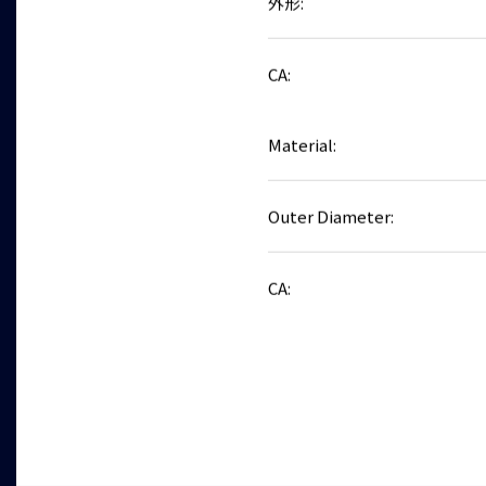
外形:
CA:
Material:
Outer Diameter:
CA: