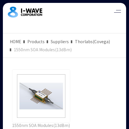
HOME
Products
Suppliers
Thorlabs(Covega)
1550nm SOA Modules(13dBm)
1550nm SOA Modules(13dBm)