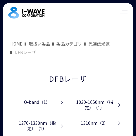
HOME
取扱い製品
製品カテゴリ
光通信光源
DFBレーザ
DFBレーザ
O-band
（1）
1030-1650nm（指
定）
（1）
1270-1330nm（指
1310nm
（2）
定）
（2）