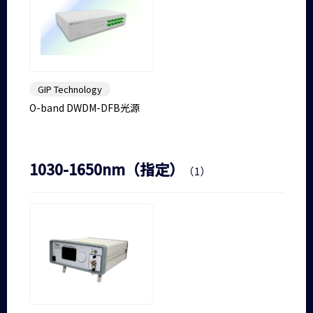
GIP Technology
O-band DWDM-DFB光源
1030-1650nm（指定）
（1）