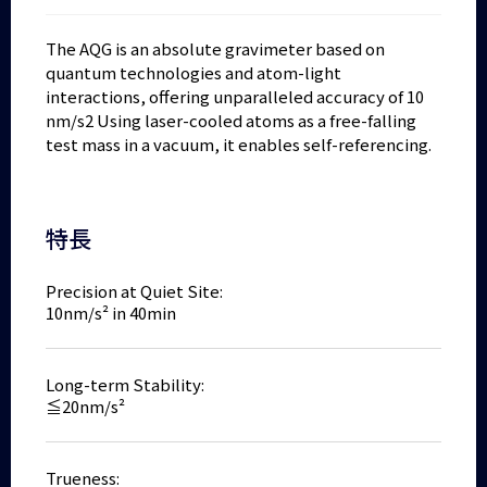
The AQG is an absolute gravimeter based on
quantum technologies and atom-light
interactions, offering unparalleled accuracy of 10
nm/s2 Using laser-cooled atoms as a free-falling
test mass in a vacuum, it enables self-referencing.
特長
Precision at Quiet Site:
10nm/s² in 40min
Long-term Stability:
≦20nm/s²
Trueness: