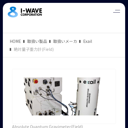
HOME
取扱い製品
取扱いメーカ
Exail
絶対量子重力計(Field)
Absolute Quantum Gravimeter(Field)