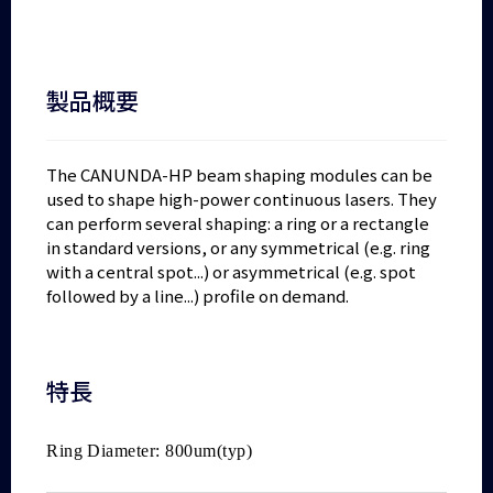
製品概要
The CANUNDA-HP beam shaping modules can be
used to shape high-power continuous lasers. They
can perform several shaping: a ring or a rectangle
in standard versions, or any symmetrical (e.g. ring
with a central spot...) or asymmetrical (e.g. spot
followed by a line...) profile on demand.
特長
Ring Diameter: 800um(typ)