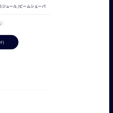
モジュール
/
ビームシェーパ
s
F)