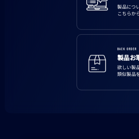
製品につ
こちらか
BACK ORDER
製品お
欲しい製
類似製品