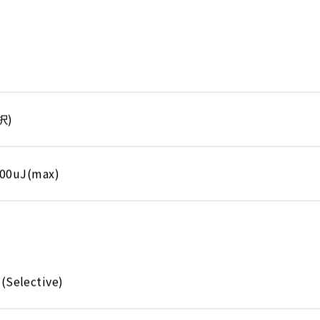
択)
uJ(max)
(Selective)