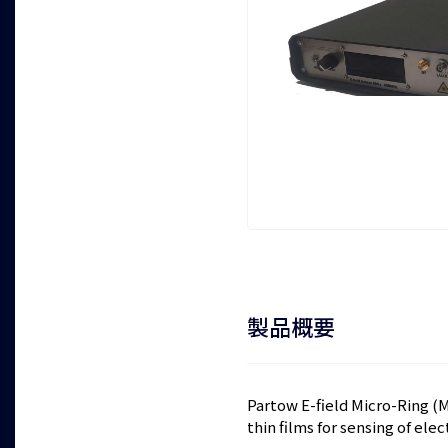
製品概要
Partow E-field Micro-Ring (
thin films for sensing of elect