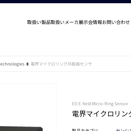
取扱い製品
取扱いメーカ
展示会情報
お問い合わせ
Technologies
電界マイクロリング共振器センサ
EO E-field Micro-Ring Sensor
電界マイクロリン
製品カテゴリ
センシ