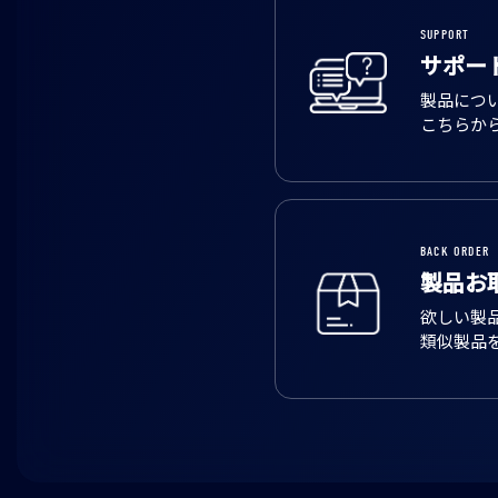
SUPPORT
サポー
製品につ
こちらか
BACK ORDER
製品お
欲しい製
類似製品