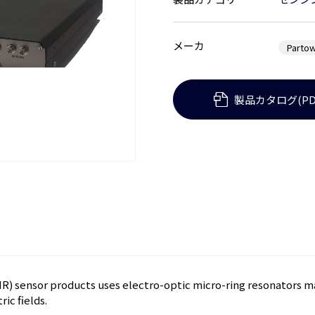
メーカ
Partow
製品カタログ(PD
MR) sensor products uses electro-optic micro-ring resonators m
ric fields.