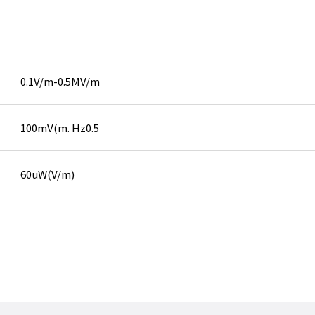
0.1V/m-0.5MV/m
100mV(m. Hz0.5
60uW(V/m)