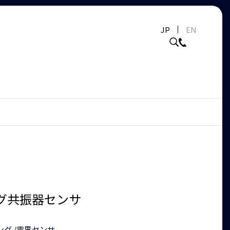
JP
EN
グ共振器センサ
ング
/
電界センサ