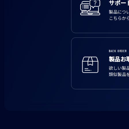
サポー
製品につ
こちらか
BACK ORDER
製品お
欲しい製
類似製品