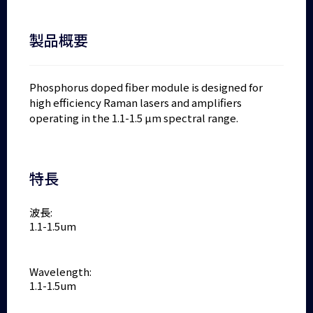
製品概要
Phosphorus doped fiber module is designed for
high efficiency Raman lasers and amplifiers
operating in the 1.1-1.5 µm spectral range.
特長
波長:
1.1-1.5um
Wavelength:
1.1-1.5um