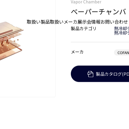
hermal
べーパーチャンバ
取扱い製品
取扱いメーカ
展示会情報
お問い合わせ
Vapor Chamber
べーパーチャンバ
製品カテゴリ
熱冷却
熱冷却
メーカ
COFAN
製品カタログ(PD