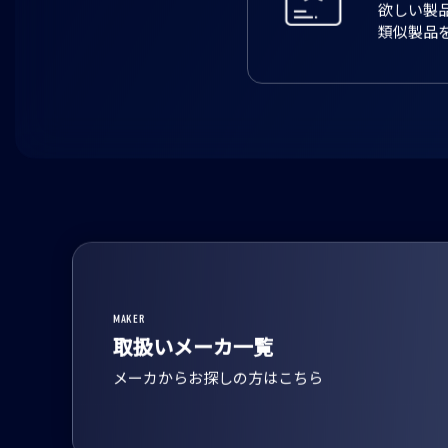
BACK ORDER
製品お
欲しい製
類似製品