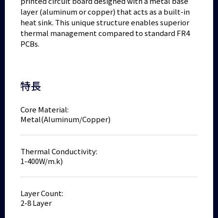
printed circuit board designed with a metal base
layer (aluminum or copper) that acts as a built-in
heat sink. This unique structure enables superior
thermal management compared to standard FR4
PCBs.
特長
Core Material:
Metal(Aluminum/Copper)
Thermal Conductivity:
1-400W/m.k)
Layer Count:
2-8 Layer