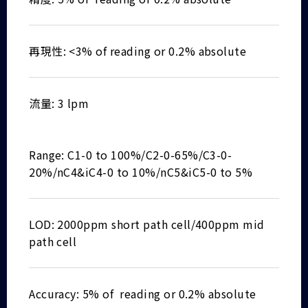
再現性: <3% of reading or 0.2% absolute
流量: 3 lpm
Range: C1-0 to 100%/C2-0-65%/C3-0-
20%/nC4&iC4-0 to 10%/nC5&iC5-0 to 5%
LOD: 2000ppm short path cell/400ppm mid
path cell
Accuracy: 5% of reading or 0.2% absolute