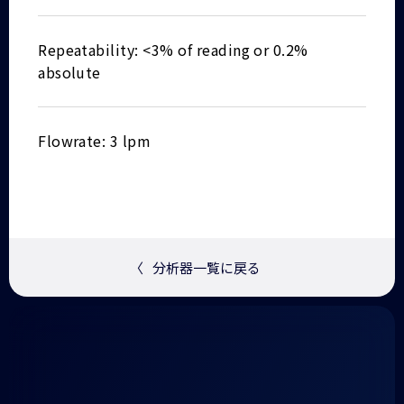
Repeatability: <3% of reading or 0.2%
absolute
Flowrate: 3 lpm
〈
分析器一覧に戻る